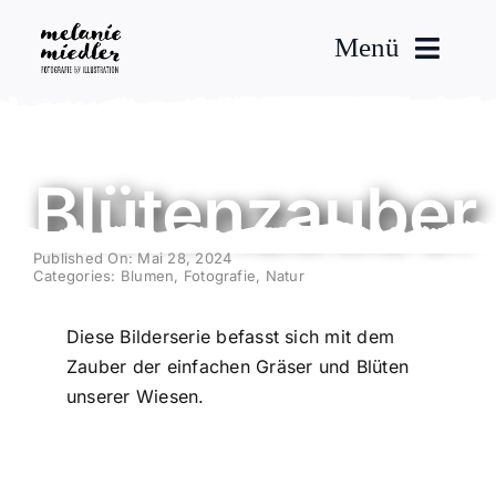
Zum
Inhalt
Menü
springen
Fotografie
Blütenzauber
Aquarellkunst
Über mich
Published On: Mai 28, 2024
Categories:
Blumen
,
Fotografie
,
Natur
Kontakt
Diese Bilderserie befasst sich mit dem
Zauber der einfachen Gräser und Blüten
unserer Wiesen.