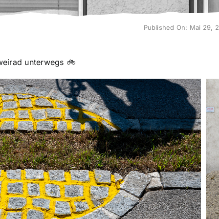
Published On: Mai 29, 
weirad unterwegs 🚲